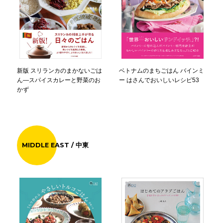
ベトナムのまちごはん バインミ
新版 スリランカのまかないごは
ー はさんでおいしいレシピ53
ん―スパイスカレーと野菜のお
かず
MIDDLE EAST / 中東