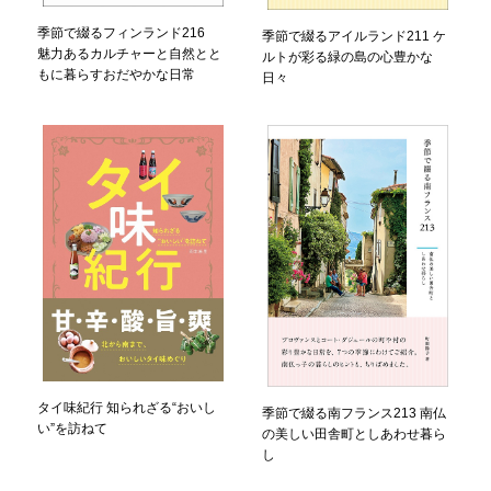
季節で綴るフィンランド216
季節で綴るアイルランド211 ケ
魅力あるカルチャーと自然とと
ルトが彩る緑の島の心豊かな
もに暮らすおだやかな日常
日々
タイ味紀行 知られざる“おいし
季節で綴る南フランス213 南仏
い”を訪ねて
の美しい田舎町としあわせ暮ら
し