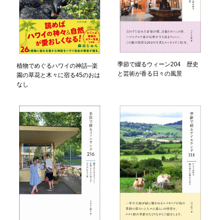
季節で綴るウィーン204 歴史
植物でめぐるハワイの神話─楽
と芸術が香る日々の風景
園の草花と木々に宿る45のおは
なし