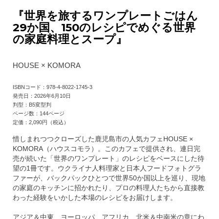
『世界を旅するワンプレートごはん
29か国、150のレシピでめぐる世界
の家庭料理とスープ』
HOUSE × KOMORA
ISBNコード：978-4-8022-1745-3
発売日：2026年6月10日
判型：B5変型判
ページ数：144ページ
定価：2,090円（税込）
惜しまれつつクローズした鹿児島市の人気カフェHOUSE ×
KOMORA（ハウスコモラ）。このカフェで提供され、連日完
売が続いた「世界のワンプレート」のレシピをベースにした待
望の1冊です。ウクライナ人料理家と日本人フードフォトグラ
ファーが、バックパックひとつで世界50か国以上を巡り、現地
の家庭のキッチンに招かれたり、プロの料理人たちから直接教
わった経験をいかした本場のレシピをお届けします。
アジア＆中東、ヨーロッパ、アフリカ、北米＆中南米の章にわ