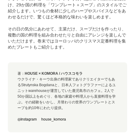
け、29か国の料理を「ワンプレート＋スープ」のスタイルでご
紹介します。いつもの食材に少しのハーブやスパイスなどをあ
わせるだけで、驚くほど本格的な味わいを楽しめます。
その日の気分にあわせて、主菜だけ、スープだけを作ったり、
複数の国の料理を組み合わせたりと自由にアレンジを楽しんで
いただけます。巻末ではヨーロッパのクリスマス定番料理を集
めたプレートもご紹介します。
著：
HOUSE × KOMORA / ハウスコモラ
ウクライナ・キーウ出身の料理家でありクリエイターでもあ
るStrutynska Bogdanaと、日本人フォトグラファーによるユ
ニットwarehouseが運営していた鹿児島市のカフェ。2人で
50か国以上をめぐり、各地の家庭や料理人から直接料理を学
ぶ。その経験をいかし、月替わりの世界のワンプレートとス
ープを約10年にわたり提供。
◎Instagram house_komora