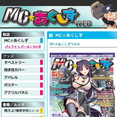
MC☆あくしず Vol.36