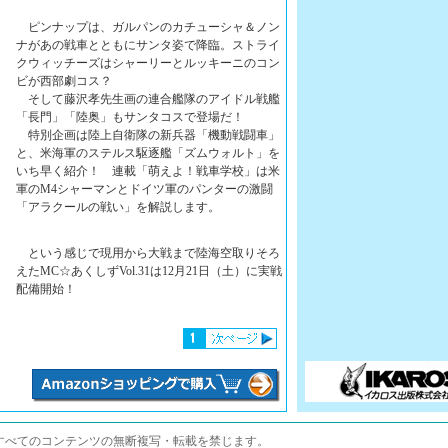
ピンナップは、ガルパンのカチューシャ＆ノン
ナがあの戦車とともにサンタ姿で降臨。ストライ
クウィッチーズはシャーリーとルッキーニのコン
ビが西部劇コス？
そして藤沢孝先生画の連合艦隊のアイドル戦艦
「長門」「陸奥」もサンタコスで登場だ！
特別企画は陸上自衛隊の新兵器「機動戦闘車」
と、米海軍のステルス駆逐艦「ズムウォルト」を
いち早く紹介！ 連載「萌えよ！戦車学校」は米
軍のM4シャーマンとドイツ軍のパンターの激闘
「アラクールの戦い」を解説します。
という感じで現用から大戦まで陸海空取りそろ
えたMC☆あくしずVol.31は12月21日（土）に実戦
配備開始！
すべてのコンテンツの無断複写・転載を禁じます。