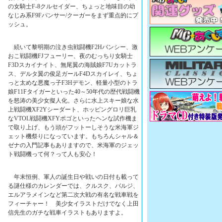
の女騎士F-8クルセイダー、ちょっと地味目の幼
なじみ系F9Fパンサー/クーガーをまず重点的にプ
ッシュ。
続いて黎明期の泣き虫戦闘機F2Hバンシー、激
おこ戦闘機FJフューリー、夜のむっちり女騎士
F3Dスカイナイト、無尾翼の海賊娘F7Uカットラ
ス、デルタ翼の俊足ガールF4Dスカイレイ、ちょ
っと太めな悪魔っ子F3Hデモン、軽量小型のトラ
娘F11Fタイガーといった40～50年代の歴代戦闘機
を怒涛の美少女擬人化。さらに水上スキー娘な水
上戦闘機XF2Yシーダート、ホッピングロリ巨乳
なVTOL戦闘機XFYポゴといったヘンな試作機ま
で取り上げ、もう頭がフットーしそうな米海軍ジ
ェット機祭りになっています。もちろんシャル＆
ゼナの入門記事もありますので、米海軍のジェッ
ト戦闘機って何？って人も安心！
年末恒例、軍人の誕生日や戦いの日付も載って
る謎仕様のカレンダーでは、クルスク、バルジ、
エルアラメインなど第二次大戦の有名な戦車戦を
フィーチャー！ 美少女イラストだけでなく上田
信先生のガチな戦車イラストもありますよ。