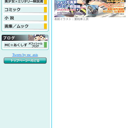
表紙イラスト：重戦車工房
Tweets by mc_axis