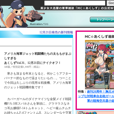
12月21日発売の新刊情報
アメリカ海軍ジェット戦闘機たちの太ももがまぶ
しすぎる
あくしずVol.31、12月21日にテイクオフ！
AB版／特別定価1,440円（税込）
寒さも深まる年末となると、何かこうアフター
バーナー的なもので温まりたいもの…。つーこと
で今回は久しぶりの現用＆戦後機、アメリカ海軍
のジェット戦闘機特集です！
カバーガールのダイナマイツな金髪メイド戦闘
機F/A-18Eスパホさんを筆頭に、グラマラスなネ
コ耳お嬢様F-14トムキャット、ヘビー級ムチムチ
お姉ちゃんF-4ファントムII、スレンダーな十字軍